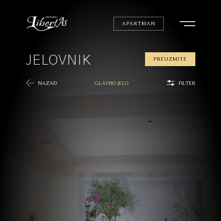
APARTMAN
JELOVNIK
PREUZMITE
NAZAD
GLAVNO JELO
FILTER