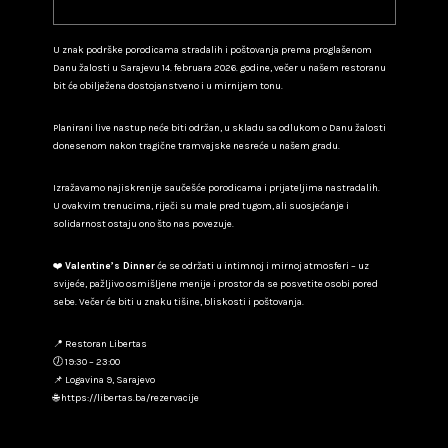
U znak podrške porodicama stradalih i poštovanja prema proglašenom
Danu žalosti u Sarajevu 14. februara 2026. godine, večer u našem restoranu
bit će obilježena dostojanstveno i u mirnijem tonu.
Planirani live nastup neće biti održan, u skladu sa odlukom o Danu žalosti
donesenom nakon tragične tramvajske nesreće u našem gradu.
Izražavamo najiskrenije saučešće porodicama i prijateljima nastradalih.
U ovakvim trenucima, riječi su male pred tugom, ali suosjećanje i
solidarnost ostaju ono što nas povezuje.
❤️
Valentine’s Dinner
će se održati u intimnoj i mirnoj atmosferi – uz
svijeće, pažljivo osmišljene menije i prostor da se posvetite osobi pored
sebe. Večer će biti u znaku tišine, bliskosti i poštovanja.
📍 Restoran Libertas
🕖 19:30 – 23:00
📌 Logavina 9, Sarajevo
🌐
https://libertas.ba/rezervacije